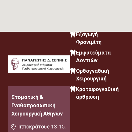
Εξαγωγή
Φρονιμίτη
Εμφυτεύματα
Δοντιών
Ορθογναθική
Χειρουργική
Κροταφογναθική
άρθρωση
Στοματική &
Γναθοπροσωπική
Χειρουργική Αθηνών
Ιπποκράτους 13-15,