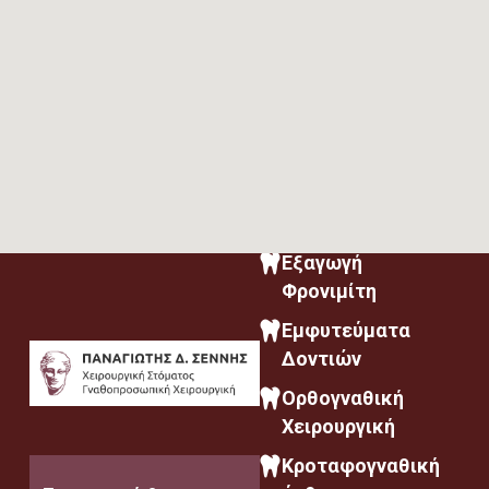
Εξαγωγή
Φρονιμίτη
Εμφυτεύματα
Δοντιών
Ορθογναθική
Χειρουργική
Κροταφογναθική