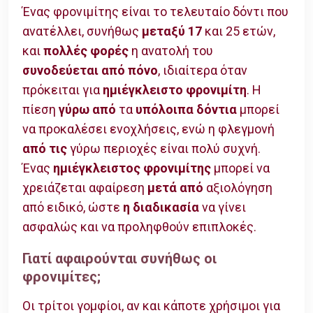
Ένας φρονιμίτης είναι το τελευταίο δόντι που
ανατέλλει, συνήθως
μεταξύ 17
και 25 ετών,
και
πολλές φορές
η ανατολή του
συνοδεύεται από πόνο
, ιδιαίτερα όταν
πρόκειται για
ημιέγκλειστο φρονιμίτη
. Η
πίεση
γύρω από
τα
υπόλοιπα δόντια
μπορεί
να προκαλέσει ενοχλήσεις, ενώ η φλεγμονή
από τις
γύρω περιοχές είναι πολύ συχνή.
Ένας
ημιέγκλειστος φρονιμίτης
μπορεί να
χρειάζεται αφαίρεση
μετά από
αξιολόγηση
από ειδικό, ώστε
η διαδικασία
να γίνει
ασφαλώς και να προληφθούν επιπλοκές.
Γιατί αφαιρούνται συνήθως οι
φρονιμίτες;
Οι τρίτοι γομφίοι, αν και κάποτε χρήσιμοι για